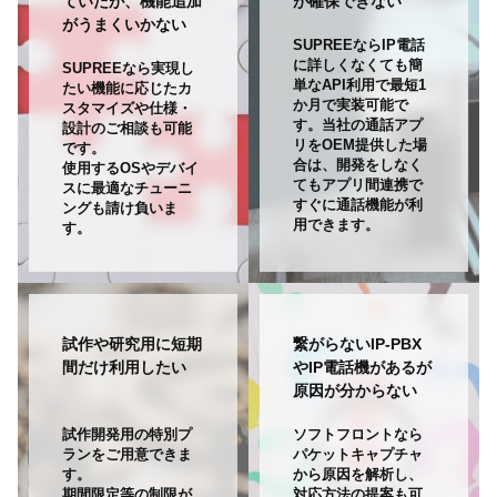
ていたが、機能追加
が確保できない
がうまくいかない
SUPREEならIP電話
に詳しくなくても簡
SUPREEなら実現し
単なAPI利用で最短1
たい機能に応じたカ
か月で実装可能で
スタマイズや仕様・
す。当社の通話アプ
設計のご相談も可能
リをOEM提供した場
です。
合は、開発をしなく
使用するOSやデバイ
てもアプリ間連携で
スに最適なチューニ
すぐに通話機能が利
ングも請け負いま
用できます。
す。
試作や研究用に短期
繋がらないIP-PBX
間だけ利用したい
やIP電話機があるが
原因が分からない
試作開発用の特別プ
ソフトフロントなら
ランをご用意できま
パケットキャプチャ
す。
から原因を解析し、
期間限定等の制限が
対応方法の提案も可