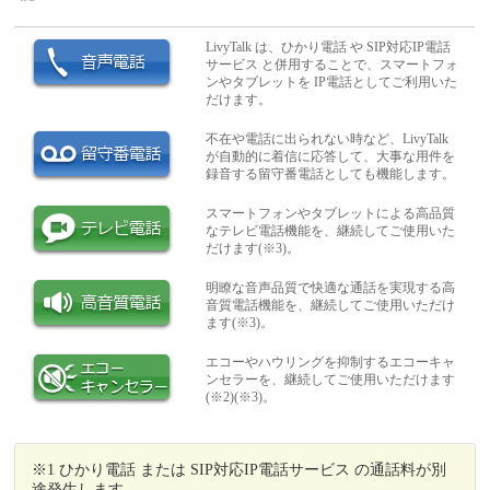
LivyTalk は、ひかり電話 や SIP対応IP電話
サービス と併用することで、スマートフォ
ンやタブレットを IP電話としてご利用いた
だけます。
不在や電話に出られない時など、LivyTalk
が自動的に着信に応答して、大事な用件を
録音する留守番電話としても機能します。
スマートフォンやタブレットによる高品質
なテレビ電話機能を、継続してご使用いた
だけます(※3)。
明瞭な音声品質で快適な通話を実現する高
音質電話機能を、継続してご使用いただけ
ます(※3)。
エコーやハウリングを抑制するエコーキャ
ンセラーを、継続してご使用いただけます
(※2)(※3)。
※1 ひかり電話 または SIP対応IP電話サービス の通話料が別
途発生します。