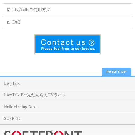
LivyTalk ご使用方法
FAQ
PAGETOP
LivyTalk
LivyTalk For光だんらんTVライト
HelloMeeting Next
SUPREE