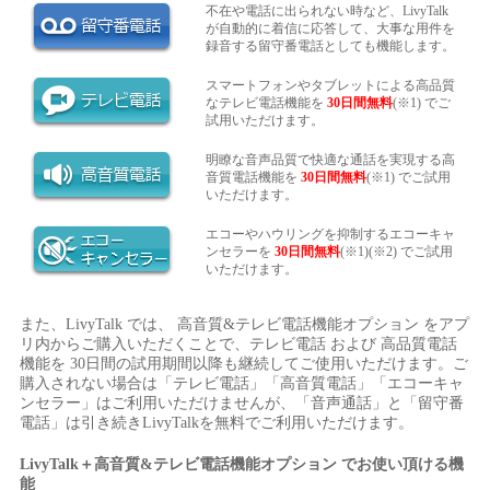
不在や電話に出られない時など、LivyTalk
が自動的に着信に応答して、大事な用件を
録音する留守番電話としても機能します。
スマートフォンやタブレットによる高品質
なテレビ電話機能を
30日間無料
(※1) でご
試用いただけます。
明瞭な音声品質で快適な通話を実現する高
音質電話機能を
30日間無料
(※1) でご試用
いただけます。
エコーやハウリングを抑制するエコーキャ
ンセラーを
30日間無料
(※1)(※2) でご試用
いただけます。
また、LivyTalk では、 高音質&テレビ電話機能オプション をアプ
リ内からご購入いただくことで、テレビ電話 および 高品質電話
機能を 30日間の試用期間以降も継続してご使用いただけます。ご
購入されない場合は「テレビ電話」「高音質電話」「エコーキャ
ンセラー」はご利用いただけませんが、「音声通話」と「留守番
電話」は引き続きLivyTalkを無料でご利用いただけます。
LivyTalk＋高音質&テレビ電話機能オプション でお使い頂ける機
能