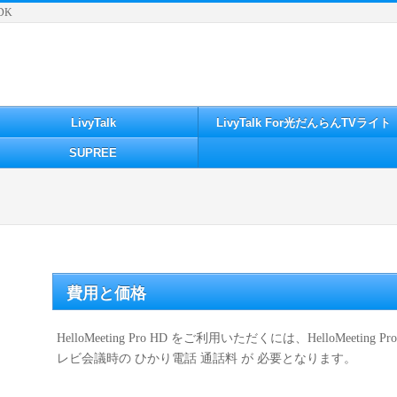
DK
LivyTalk
LivyTalk For光だんらんTVライト
SUPREE
費用と価格
HelloMeeting Pro HD をご利用いただくには、HelloMeeti
レビ会議時の ひかり電話 通話料 が 必要となります。