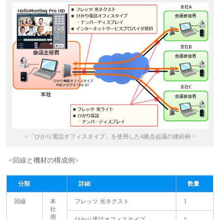
<「ひかり電話オフィスタイプ」を使用した4拠点会議の接続例 >
<回線と機材の構成例>
分類
詳細
数量
回線
本
フレッツ 光ネクスト
1
社
用
ひかり電話オフィスタイプ
1