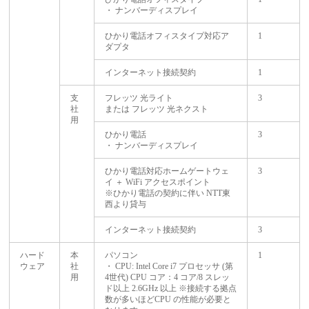
・ ナンバーディスプレイ
ひかり電話オフィスタイプ対応ア
1
ダプタ
インターネット接続契約
1
支
フレッツ 光ライト
3
社
または フレッツ 光ネクスト
用
ひかり電話
3
・ ナンバーディスプレイ
ひかり電話対応ホームゲートウェ
3
イ ＋ WiFi アクセスポイント
※ひかり電話の契約に伴い NTT東
西より貸与
インターネット接続契約
3
ハード
本
パソコン
1
ウェア
社
・ CPU: Intel Core i7 プロセッサ (第
用
4世代) CPU コア：4 コア/8 スレッ
ド以上 2.6GHz 以上 ※接続する拠点
数が多いほどCPU の性能が必要と