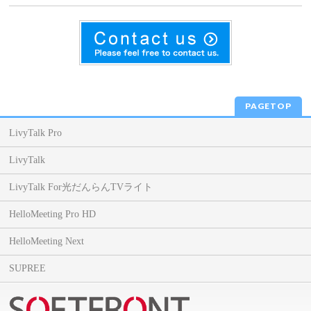
PAGETOP
LivyTalk Pro
LivyTalk
LivyTalk For光だんらんTVライト
HelloMeeting Pro HD
HelloMeeting Next
SUPREE