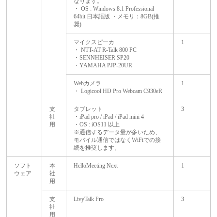
なります。
・ OS : Windows 8.1 Professional
64bit 日本語版 ・メモリ：8GB(推
奨)
マイクスピーカ
1
・ NTT-AT R-Talk 800 PC
・SENNHEISER SP20
・YAMAHA PJP-20UR
Webカメラ
1
・ Logicool HD Pro Webcam C930eR
支
タブレット
3
社
・iPad pro / iPad / iPad mini 4
用
・OS : iOS11 以上
※通信するデータ量が多いため、
モバイル通信ではなくWiFiでの接
続を推奨します。
ソフト
本
HelloMeeting Next
1
ウェア
社
用
支
LivyTalk Pro
3
社
用